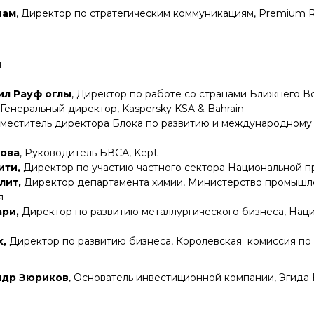
нам
, Директор по стратегическим коммуникациям, Premium 
я
ил Рауф оглы
, Директор по работе со странами Ближнего В
, Генеральный директор, Kaspersky KSA & Bahrain
Заместитель директора Блока по развитию и международном
ова
, Руководитель БВСА, Kept
ити,
Директор по участию частного сектора Национальной п
лит,
Директор департамента химии, Министерство промышле
я
ари,
Директор по развитию металлургического бизнеса, Нац
х,
Директор по развитию бизнеса, Королевская комиссия по
ндр Зюриков
, Основатель инвестиционной компании, Эгида