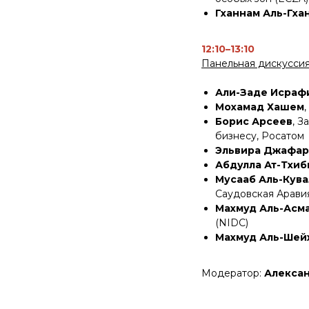
Гханнам Аль-Гха
12:10–13:10
Панельная дискусси
Али-Заде Исраф
Мохамад Хашем
Борис Арсеев
, 
бизнесу, Росатом
Эльвира Джафар
Абдулла Ат-Тхиб
Мусааб Аль-Кува
Саудовская Арави
Махмуд Аль-Асм
(NIDC)
Махмуд Аль-Шей
Модератор:
Алекса