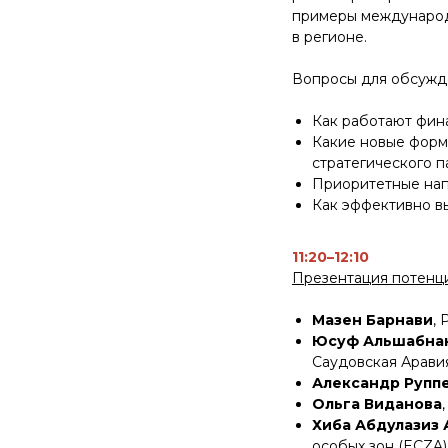
примеры международ
в регионе.
Вопросы для обсужд
Как работают фин
Какие новые форм
стратегического 
Приоритетные нап
Как эффективно в
11:20–12:10
Презентация потенци
Мазен Барнави
,
Юсуф Альшабна
Саудовская Арави
Александр Рупп
Ольга Виданова
Хиба Абдулазиз
особых зон (ECZA)