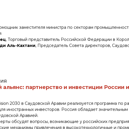
Помощник заместителя министра по секторам промышленност
я
вец
, Торговый представитель Российской Федерации в Коро
ди Аль-Кахтани
, Председатель Совета директоров, Саудов
сия
 альянс: партнерство и инвестиции России 
Vision 2030 в Саудовской Аравии реализуется программа по 
ля иностранных инвесторов. Россия обладает значительным
удовской Аравией.
перты обсудят вопросы, возникающие у российских предприя
ские механизмы привлечения в высокотехнологичные и про