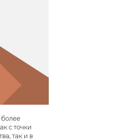
 более
ак с точки
а, так и в