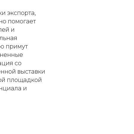
и экспорта,
но помогает
лей и
альная
ро примут
иненные
ация со
нной выставки
вой площадкой
енциала и