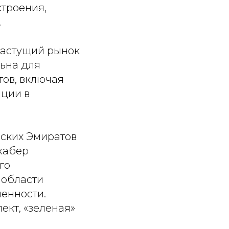
троения,
.
растущий рынок
льна для
ов, включая
иции в
ских Эмиратов
жабер
го
 области
енности.
ект, «зеленая»