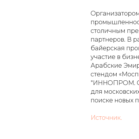
Организатором
промышленност
столичным пре
партнеров. В р
байерская про
участие в биз
Арабские Эмир
стендом «Мосп
"ИННОПРОМ. Са
для московски
поиске новых 
Источник.