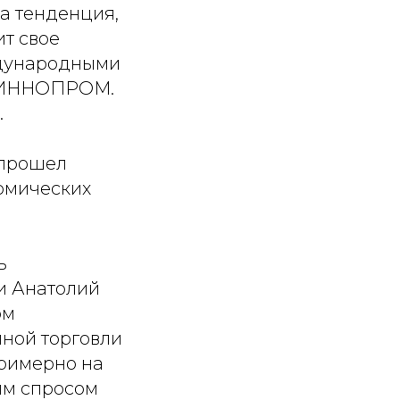
а тенденция,
т свое
ждународными
 "ИННОПРОМ.
.
 прошел
омических
ь
и Анатолий
ом
мной торговли
примерно на
ым спросом