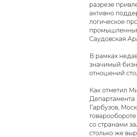
разрезе привл
активно подде
логическое пр
промышленным
Саудовская Ара
В рамках неда
значимый бизн
отношений сто
Как отметил М
Департамента 
Гарбузов, Мос
товарообороте
со странами за
столько же вы