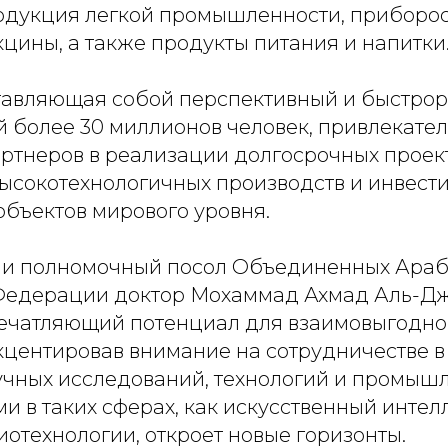
одукция легкой промышленности, приборос
кцины, а также продукты питания и напитки
тавляющая собой перспективный и быстро
й более 30 миллионов человек, привлекате
ртнеров в реализации долгосрочных проект
ысокотехнологичных производств и инвест
объектов мирового уровня.
и полномочный посол Объединенных Араб
Федерации доктор Мохаммад Ахмад Аль-Д
ечатляющий потенциал для взаимовыгодно
кцентировав внимание на сотрудничестве в
учных исследований, технологий и промышл
 в таких сферах, как искусственный интелл
иотехнологии, откроет новые горизонты.