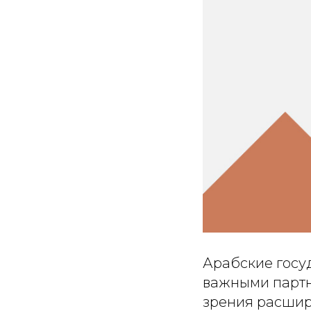
Арабские госу
важными партн
зрения расшире