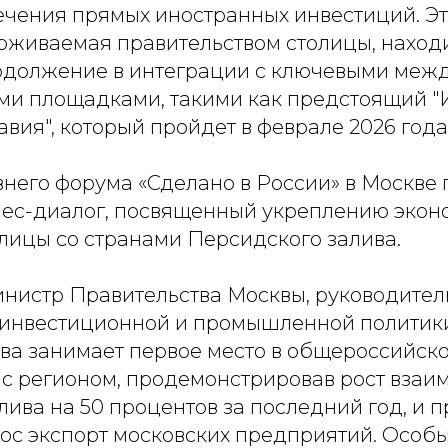
ечения прямых иностранных инвестиций. Эт
рживаемая правительством столицы, находи
одолжение в интеграции с ключевыми ме
и площадками, такими как предстоящий
вия", который пройдет в феврале 2026 года
внего форума «Сделано в России» в Москве
ес-диалог, посвященный укреплению экон
лицы со странами Персидского залива.
инистр Правительства Москвы, руководител
инвестиционной и промышленной политик
ква занимает первое место в общероссийск
 с регионом, продемонстрировав рост взаи
лива на 50 процентов за последний год, и 
рос экспорт московских предприятий. Особ