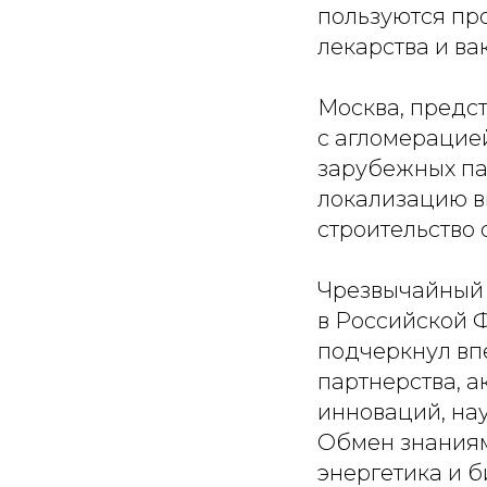
пользуются пр
лекарства и ва
Москва, предс
с агломерацие
зарубежных па
локализацию в
строительство 
Чрезвычайный 
в Российской 
подчеркнул вп
партнерства, а
инноваций, на
Обмен знаниями
энергетика и б