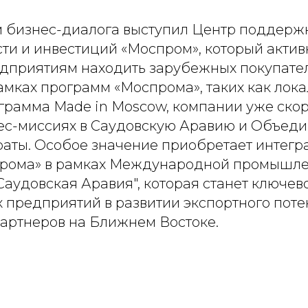
 бизнес-диалога выступил Центр поддержк
и и инвестиций «Моспром», который актив
дприятиям находить зарубежных покупате
амках программ «Моспрома», таких как лок
грамма Made in Moscow, компании уже ско
нес-миссиях в Саудовскую Аравию и Объед
аты. Особое значение приобретает интегр
рома» в рамках Международной промышле
удовская Аравия", которая станет ключе
х предприятий в развитии экспортного пот
партнеров на Ближнем Востоке.